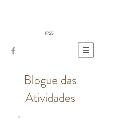
Misericórdia da Vila
de Cucujães
IPSS
Blogue das
Atividades