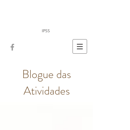
Misericórdia da Vila
de Cucujães
IPSS
Blogue das
Atividades