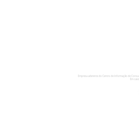
Empresa aderente do Centro de Informação de Cons
Em caso