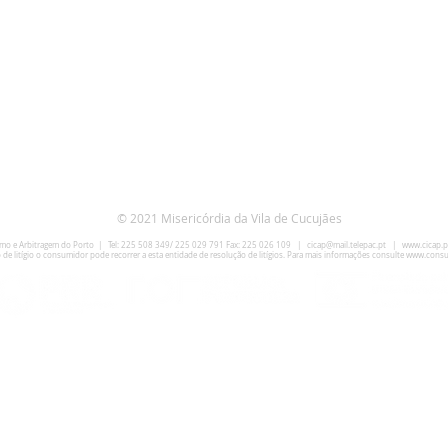
© 2021 Misericórdia da Vila de Cucujães
umo e Arbitragem do Porto | Tel: 225 508 349/ 225 029 791 Fax: 225 026 109 |
cicap@mail.telepac.pt
|
www.cicap.p
 de litígio o consumidor pode recorrer a esta entidade de resolução de litígios. Para mais informações consulte
www.consu