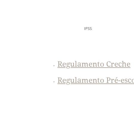
Misericórdia da Vila
de Cucujães
IPSS
Regulamento Creche
Regulamento Pré-esc