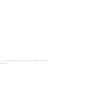
t
| Rua Damião de Góis, 31- Loja 6 4050-225 Porto
midor.pt