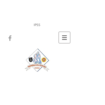
Misericórdia da Vila
de Cucujães
IPSS
Documentos
Institucionais