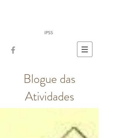
Misericórdia da Vila
de Cucujães
IPSS
Blogue das
Atividades