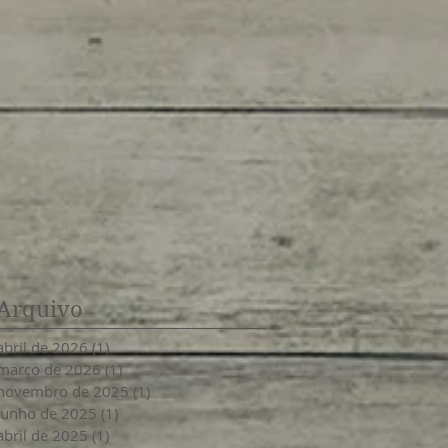
Arquivo
abril de 2026
(1)
1 post
março de 2026
(1)
1 post
novembro de 2025
(1)
1 post
junho de 2025
(1)
1 post
abril de 2025
(1)
1 post